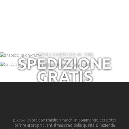
ORDINI SUPERIORI AI 100€
SPEDIZIONE
SPEEDUP INTO WINTER
GRATIS
BikeSki lavora con i migliori marchi in commercio per poter
offrire ai propri clienti il massimo della qualità. È l’azienda